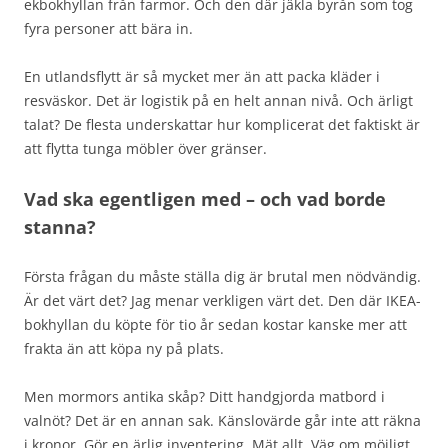
ekbokhyllan från farmor. Och den där jäkla byrån som tog
fyra personer att bära in.
En utlandsflytt är så mycket mer än att packa kläder i
resväskor. Det är logistik på en helt annan nivå. Och ärligt
talat? De flesta underskattar hur komplicerat det faktiskt är
att flytta tunga möbler över gränser.
Vad ska egentligen med – och vad borde
stanna?
Första frågan du måste ställa dig är brutal men nödvändig.
Är det värt det? Jag menar verkligen värt det. Den där IKEA-
bokhyllan du köpte för tio år sedan kostar kanske mer att
frakta än att köpa ny på plats.
Men mormors antika skåp? Ditt handgjorda matbord i
valnöt? Det är en annan sak. Känslovärde går inte att räkna
i kronor. Gör en ärlig inventering. Mät allt. Väg om möjligt.