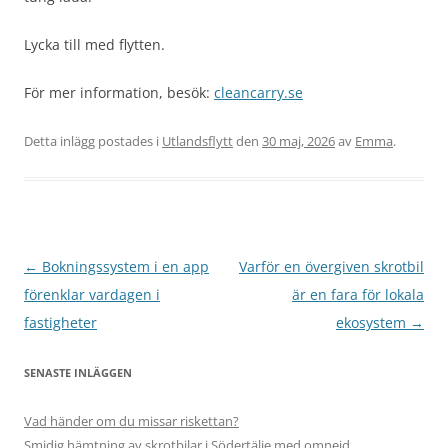
Lycka till med flytten.
För mer information, besök:
cleancarry.se
Detta inlägg postades i
Utlandsflytt
den
30 maj, 2026
av
Emma
.
Inläggsnavigering
←
Bokningssystem i en app
Varför en övergiven skrotbil
förenklar vardagen i
är en fara för lokala
fastigheter
ekosystem
→
SENASTE INLÄGGEN
Vad händer om du missar riskettan?
Smidig hämtning av skrotbilar i Södertälje med omnejd