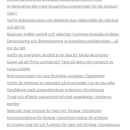
Är bergvärme den mest lönsamma investeringen för din bostad i
Täby?
Varför dokumentation vid elarbeten kan rädda både din plånbok
och ditt liv
Balansen mellan estetik och säkerhet i lummiga bostadsområden
Demontering och återmontering av komplexa möbelsystem – så
gör du rätt
Varför en övergiven skrotbil är en fara för lokala ekosystem
Sugen på att flytta utomlands? Tänk på detta vid transport av
tunga möbler
Bokningssystem i en app förenklar vardagen i fastigheter
Varför du behöver en specialist på innerstaden när du ska sälja
Tandläkare med utseendemässig inriktning i Norrköping
Trygg och effektiv passerkontroll med speedgates i moderna
entréer
Mattvätt med omsorg för hem och företag i Stockholm
Kontorsstädning för företag i Stockholm bidrar till arbetsro
En markis med stil och funktion för hem och företag i Kungsbacka