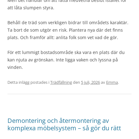
Men det handlar om att fatta medvetna beslut istället för
att låta slumpen styra.
Behåll de träd som verkligen bidrar till områdets karaktär.
Ta bort de som utgör en risk. Plantera nya där det finns
plats. Och framför allt: anlita folk som vet vad de gör.
För ett lummigt bostadsområde ska vara en plats där du
kan njuta av grönskan. Inte ligga vaken och lyssna på
vinden.
Detta inlägg postades i
Trädfällning
den
5 juli, 2026
av
Emma
.
Demontering och återmontering av
komplexa möbelsystem – så gör du rätt