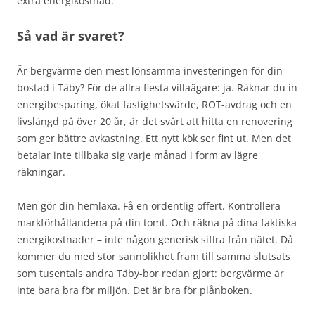
extra energikostnad.
Så vad är svaret?
Är bergvärme den mest lönsamma investeringen för din
bostad i Täby? För de allra flesta villaägare: ja. Räknar du in
energibesparing, ökat fastighetsvärde, ROT-avdrag och en
livslängd på över 20 år, är det svårt att hitta en renovering
som ger bättre avkastning. Ett nytt kök ser fint ut. Men det
betalar inte tillbaka sig varje månad i form av lägre
räkningar.
Men gör din hemläxa. Få en ordentlig offert. Kontrollera
markförhållandena på din tomt. Och räkna på dina faktiska
energikostnader – inte någon generisk siffra från nätet. Då
kommer du med stor sannolikhet fram till samma slutsats
som tusentals andra Täby-bor redan gjort: bergvärme är
inte bara bra för miljön. Det är bra för plånboken.