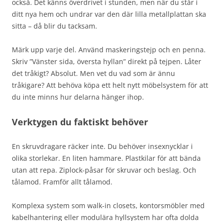
också. Det känns överdrivet i stunden, men när du står i
ditt nya hem och undrar var den där lilla metallplattan ska
sitta – då blir du tacksam.
Märk upp varje del. Använd maskeringstejp och en penna.
Skriv ”Vänster sida, översta hyllan” direkt på tejpen. Låter
det tråkigt? Absolut. Men vet du vad som är ännu
tråkigare? Att behöva köpa ett helt nytt möbelsystem för att
du inte minns hur delarna hänger ihop.
Verktygen du faktiskt behöver
En skruvdragare räcker inte. Du behöver insexnycklar i
olika storlekar. En liten hammare. Plastkilar för att bända
utan att repa. Ziplock-påsar för skruvar och beslag. Och
tålamod. Framför allt tålamod.
Komplexa system som walk-in closets, kontorsmöbler med
kabelhantering eller modulära hyllsystem har ofta dolda