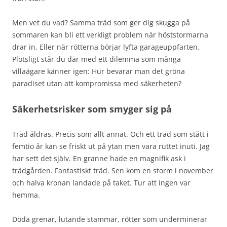
Men vet du vad? Samma träd som ger dig skugga på
sommaren kan bli ett verkligt problem när höststormarna
drar in. Eller när rötterna börjar lyfta garageuppfarten.
Plötsligt står du där med ett dilemma som många
villaägare känner igen: Hur bevarar man det gröna
paradiset utan att kompromissa med säkerheten?
Säkerhetsrisker som smyger sig på
Träd åldras. Precis som allt annat. Och ett träd som stått i
femtio år kan se friskt ut på ytan men vara ruttet inuti. Jag
har sett det själv. En granne hade en magnifik ask i
trädgården. Fantastiskt träd. Sen kom en storm i november
och halva kronan landade på taket. Tur att ingen var
hemma.
Döda grenar, lutande stammar, rötter som underminerar