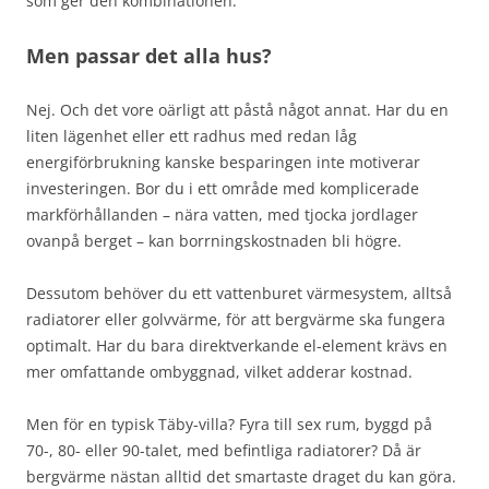
som ger den kombinationen.
Men passar det alla hus?
Nej. Och det vore oärligt att påstå något annat. Har du en
liten lägenhet eller ett radhus med redan låg
energiförbrukning kanske besparingen inte motiverar
investeringen. Bor du i ett område med komplicerade
markförhållanden – nära vatten, med tjocka jordlager
ovanpå berget – kan borrningskostnaden bli högre.
Dessutom behöver du ett vattenburet värmesystem, alltså
radiatorer eller golvvärme, för att bergvärme ska fungera
optimalt. Har du bara direktverkande el-element krävs en
mer omfattande ombyggnad, vilket adderar kostnad.
Men för en typisk Täby-villa? Fyra till sex rum, byggd på
70-, 80- eller 90-talet, med befintliga radiatorer? Då är
bergvärme nästan alltid det smartaste draget du kan göra.