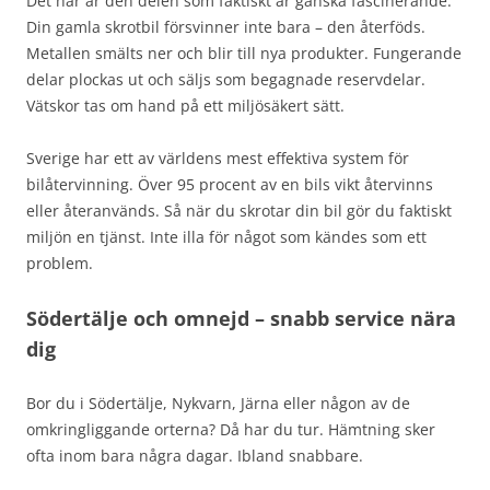
Det här är den delen som faktiskt är ganska fascinerande.
Din gamla skrotbil försvinner inte bara – den återföds.
Metallen smälts ner och blir till nya produkter. Fungerande
delar plockas ut och säljs som begagnade reservdelar.
Vätskor tas om hand på ett miljösäkert sätt.
Sverige har ett av världens mest effektiva system för
bilåtervinning. Över 95 procent av en bils vikt återvinns
eller återanvänds. Så när du skrotar din bil gör du faktiskt
miljön en tjänst. Inte illa för något som kändes som ett
problem.
Södertälje och omnejd – snabb service nära
dig
Bor du i Södertälje, Nykvarn, Järna eller någon av de
omkringliggande orterna? Då har du tur. Hämtning sker
ofta inom bara några dagar. Ibland snabbare.