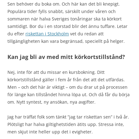
Sen behöver du boka om. Och här kan det bli knepigt.
Populära tider fylls snabbt, särskilt under våren och
sommaren när halva Sveriges tonåringar ska ta körkort
samtidigt. Bor du i en storstad blir det ännu tuffare. Letar
du efter
riskettan i Stockholm
vet du redan att
tillgängligheten kan vara begränsad, speciellt på helger.
Kan jag bli av med mitt körkortstillstånd?
Nej, inte för att du missar en kursbokning. Ditt
körkortstillstånd gäller i fem år från det att det utfärdas.
Men – och det här är viktigt – om du drar ut på processen
för länge kan tillståndet hinna löpa ut. Och då får du börja
om. Nytt syntest, ny ansökan, nya avgifter.
Jag har träffat folk som tänkt ”jag tar riskettan sen” i två år.
Plötsligt har halva giltighetstiden ätits upp. Stressa inte,
men skjut inte heller upp det i evigheter.