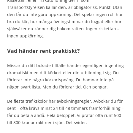
Riskettan, eller ”riskutbildning del 1” som
Transportstyrelsen kallar den, är obligatorisk. Punkt. Utan
den får du inte göra uppkörning. Det spelar ingen roll hur
bra du kör, hur många övningstimmar du loggat eller hur
självsäker du känner dig bakom ratten. Ingen riskettan –
ingen uppkörning.
Vad händer rent praktiskt?
Missar du ditt bokade tillfälle händer egentligen ingenting
dramatiskt med ditt körkort eller din utbildning i sig. Du
förlorar inte några körkortspoäng. Du hamnar inte på
någon svart lista. Men du förlorar tid. Och pengar.
De flesta trafikskolor har avbokningsregler. Avbokar du för
sent – ofta krävs minst 24 till 48 timmars framförhållning –
får du betala ändå. Hela beloppet. Vi pratar ofta runt 500
till 800 kronor rakt ner i sjön. Det svider.