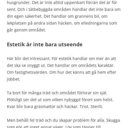
husgrunder. Det är inte alltid uppenbart förrän det är för
sent. Och i tätbebyggda områden handlar det inte bara om
din egen säkerhet. Det handlar om grannens bil, om
lekplatsen på andra sidan häcken, om elledningarna som
går genom området.
Estetik är inte bara utseende
Här blir det intressant. För estetik handlar om mer än att
det ska se snyggt ut. Det handlar om områdets karaktär.
Om fastighetsvärden. Om hur det känns att gå hem efter
jobbet.
Ta bort för många träd och området förlorar sin själ.
Plötsligt ser det ut som vilken nybyggd förort som helst.
Kvar blir bara gräsmattor och häckar. Trist. Sterilt.
Men behåll fel träd och du skapar problem för alla. Skugga
som gör att inget annat växer. Löv som täpper till