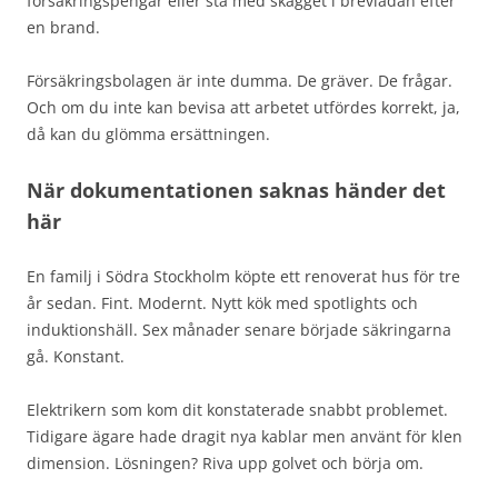
försäkringspengar eller stå med skägget i brevlådan efter
en brand.
Försäkringsbolagen är inte dumma. De gräver. De frågar.
Och om du inte kan bevisa att arbetet utfördes korrekt, ja,
då kan du glömma ersättningen.
När dokumentationen saknas händer det
här
En familj i Södra Stockholm köpte ett renoverat hus för tre
år sedan. Fint. Modernt. Nytt kök med spotlights och
induktionshäll. Sex månader senare började säkringarna
gå. Konstant.
Elektrikern som kom dit konstaterade snabbt problemet.
Tidigare ägare hade dragit nya kablar men använt för klen
dimension. Lösningen? Riva upp golvet och börja om.