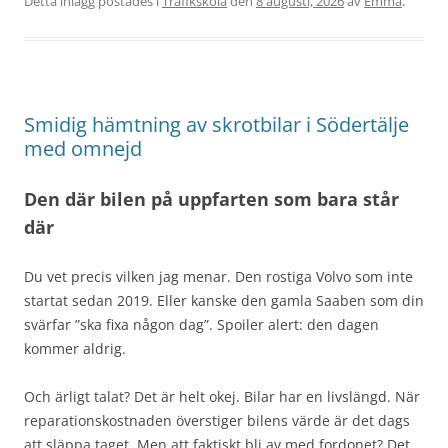
Detta inlägg postades i
Trafikskola
den
8 augusti, 2026
av
Emma
.
Smidig hämtning av skrotbilar i Södertälje
med omnejd
Den där bilen på uppfarten som bara står
där
Du vet precis vilken jag menar. Den rostiga Volvo som inte
startat sedan 2019. Eller kanske den gamla Saaben som din
svärfar ”ska fixa någon dag”. Spoiler alert: den dagen
kommer aldrig.
Och ärligt talat? Det är helt okej. Bilar har en livslängd. När
reparationskostnaden överstiger bilens värde är det dags
att släppa taget. Men att faktiskt bli av med fordonet? Det