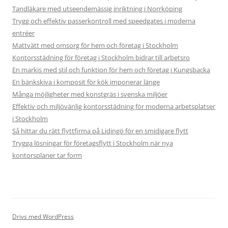
Tandläkare med utseendemässig inriktning i Norrköping
Trygg och effektiv passerkontroll med speedgates i moderna
entréer
Mattvätt med omsorg för hem och företag i Stockholm
Kontorsstädning för företag i Stockholm bidrar till arbetsro
En markis med stil och funktion för hem och företag i Kungsbacka
En bänkskiva i komposit för kök imponerar länge
Många möjligheter med konstgräs i svenska miljöer
Effektiv och miljövänlig kontorsstädning för moderna arbetsplatser
i Stockholm
Så hittar du rätt flyttfirma på Lidingö för en smidigare flytt
Trygga lösningar för företagsflytt i Stockholm när nya
kontorsplaner tar form
Drivs med WordPress