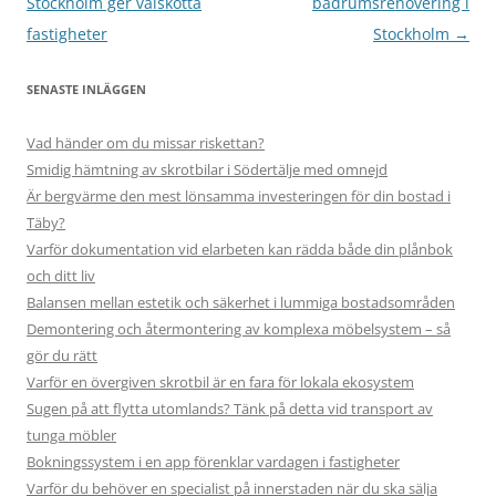
Stockholm ger välskötta
badrumsrenovering i
fastigheter
Stockholm
→
SENASTE INLÄGGEN
Vad händer om du missar riskettan?
Smidig hämtning av skrotbilar i Södertälje med omnejd
Är bergvärme den mest lönsamma investeringen för din bostad i
Täby?
Varför dokumentation vid elarbeten kan rädda både din plånbok
och ditt liv
Balansen mellan estetik och säkerhet i lummiga bostadsområden
Demontering och återmontering av komplexa möbelsystem – så
gör du rätt
Varför en övergiven skrotbil är en fara för lokala ekosystem
Sugen på att flytta utomlands? Tänk på detta vid transport av
tunga möbler
Bokningssystem i en app förenklar vardagen i fastigheter
Varför du behöver en specialist på innerstaden när du ska sälja