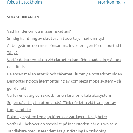
fokus i Stockholm
Norrköping
→
SENASTE INLÄGGEN
Vad händer om du missar riskettan?
Smidig hämtning av skrotbilar i Södertälje med omnejd
Är bergvärme den mest lönsamma investeringen för din bostad i
Täby?
Varför dokumentation vid elarbeten kan rädda både din plånbok
och ditt liv
Balansen mellan estetik och säkerhet i lummiga bostadsområden
Demontering och återmontering av komplexa möbelsystem – så
gör du rätt
Varför en övergiven skrotbil är en fara för lokala ekosystem
Sugen på att flytta utomlands? Tänk på detta vid transport av
tunga möbler
Bokningssystem i en app förenklar vardagen i fastigheter
Varför du behöver en specialist på innerstaden när du ska sälja
Tandläkare med utseendemässig inriktning i Norrköping