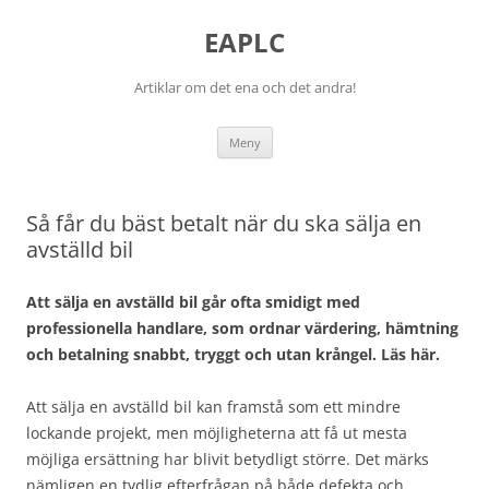
EAPLC
Artiklar om det ena och det andra!
Hoppa
Meny
till
innehåll
Så får du bäst betalt när du ska sälja en
avställd bil
Att sälja en avställd bil går ofta smidigt med
professionella handlare, som ordnar värdering, hämtning
och betalning snabbt, tryggt och utan krångel. Läs här.
Att sälja en avställd bil kan framstå som ett mindre
lockande projekt, men möjligheterna att få ut mesta
möjliga ersättning har blivit betydligt större. Det märks
nämligen en tydlig efterfrågan på både defekta och