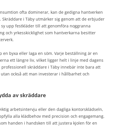
nsumtion ofta dominerar, kan de gedigna hantverken
t. Skräddare i Täby utmärker sig genom att de erbjuder
tt sy upp festkläder till att genomföra noggranna
ng och yrkesskicklighet som hantverkarna besitter
terverk.
 en byxa eller laga en söm. Varje beställning är en
erna ett längre liv, vilket ligger helt i linje med dagens
 professionell skräddare i Täby innebär inte bara att
utan också att man investerar i hållbarhet och
sydda av skräddare
viktig arbetsintervju eller den dagliga kontorsklädseln,
pfylla alla klädbehov med precision och engagemang.
om handen i handsken till att justera kjolen för en