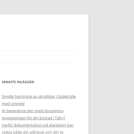
SENASTE INLÄGGEN
Smidig hämtning av skrotbilar i Södertälje
med omnejd
Är bergvärme den mest lönsamma
investeringen för din bostad i Täby?
Varför dokumentation vid elarbeten kan
rädda både din plånbok och ditt liv