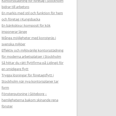
Kontorsstädning för företag i Stockholm
bidrar till arbetsro
En markis med stil och funktion för hem
och företag i Kungsbacka
En bänkskiva i komposit för kök
imponerar länge
Många möjligheter med konstgräs i
svenska miljöer
Effektiv och miljövänlig kontorsstädning
för moderna arbetsplatser i Stockholm
Så hittar du rätt flyttfirma på Lidingö för
en smidigare flytt
Trygga lösningar för företagsflytt i
Stockholm när nya kontorsplaner tar
form
Fönsterputsning i Göteborg –
hemligheterna bakom skinande rena
fönster