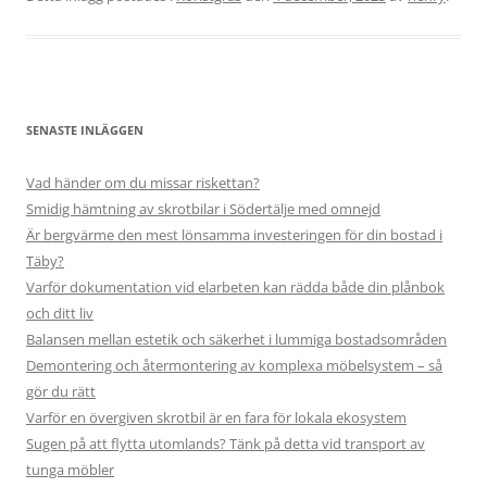
SENASTE INLÄGGEN
Vad händer om du missar riskettan?
Smidig hämtning av skrotbilar i Södertälje med omnejd
Är bergvärme den mest lönsamma investeringen för din bostad i
Täby?
Varför dokumentation vid elarbeten kan rädda både din plånbok
och ditt liv
Balansen mellan estetik och säkerhet i lummiga bostadsområden
Demontering och återmontering av komplexa möbelsystem – så
gör du rätt
Varför en övergiven skrotbil är en fara för lokala ekosystem
Sugen på att flytta utomlands? Tänk på detta vid transport av
tunga möbler