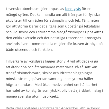
I svenska utomhusmiljöer anpassas
konstgräs
för en
mängd syften. Det kan handla om allt från ytor för fysiska
aktiviteter till områden för avkoppling och lek. Tåligheten
gör att ytorna klarar det slitage som uppstår på lekplatser
och vid skolor och i stillsamma trädgårdsmiljöer uppskattas
den enkla skötseln och det naturliga utseendet. Konstgräs
används även i kommersiella miljöer där kraven är höga på
både utseende och funktion.
Tillverkare av konstgräs lägger stor vikt vid att det ska gå
att återvinna och återanvända materialet. På så sätt kan
trädgårdsinnehavare, skolor och idrottsanläggningar
minska sin miljöpåverkan samtidigt som ytorna håller
högsta standard. Med ökad medvetenhet om hållbarhet
har valet av konstgräs som ytskikt blivit ett självklart inslag i
många svenska utomhusprojekt.
Detta inlägg postades i
Konstgräs
den
4 december, 2025
av
henry
.