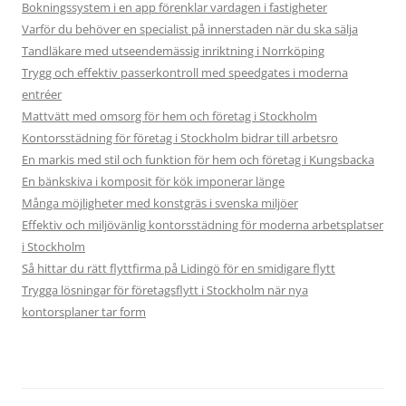
Bokningssystem i en app förenklar vardagen i fastigheter
Varför du behöver en specialist på innerstaden när du ska sälja
Tandläkare med utseendemässig inriktning i Norrköping
Trygg och effektiv passerkontroll med speedgates i moderna
entréer
Mattvätt med omsorg för hem och företag i Stockholm
Kontorsstädning för företag i Stockholm bidrar till arbetsro
En markis med stil och funktion för hem och företag i Kungsbacka
En bänkskiva i komposit för kök imponerar länge
Många möjligheter med konstgräs i svenska miljöer
Effektiv och miljövänlig kontorsstädning för moderna arbetsplatser
i Stockholm
Så hittar du rätt flyttfirma på Lidingö för en smidigare flytt
Trygga lösningar för företagsflytt i Stockholm när nya
kontorsplaner tar form